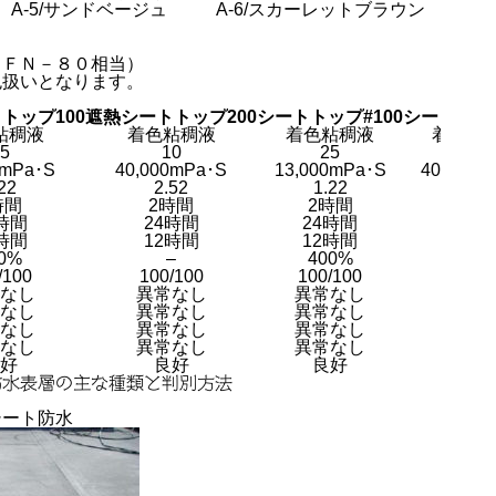
A-5/サンドベージュ
A-6/スカーレットブラウン
、ＦＮ－８０相当）
色扱いとなります。
トップ100
遮熱シートトップ200
シートトップ#100
シートトップ
粘稠液
着色粘稠液
着色粘稠液
着色粘
5
10
25
10
0mPa･S
40,000mPa･S
13,000mPa･S
40,000m
22
2.52
1.22
2.52
時間
2時間
2時間
2時
時間
24時間
24時間
24時
時間
12時間
12時間
12時
0%
–
400%
–
/100
100/100
100/100
100/1
なし
異常なし
異常なし
異常な
なし
異常なし
異常なし
異常な
なし
異常なし
異常なし
異常な
なし
異常なし
異常なし
異常な
好
良好
良好
良好
防水表層の主な種類と判別方法
シート防水