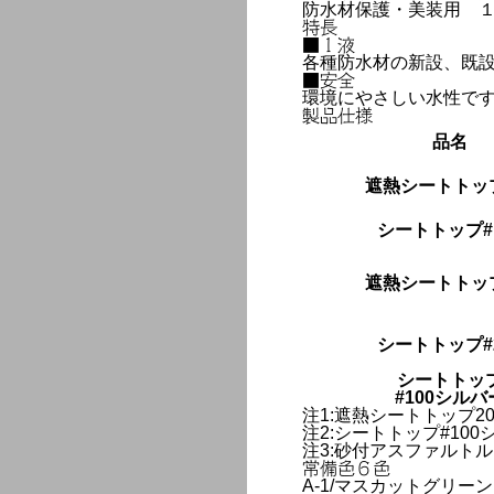
防水材保護・美装用 
特長
■１液
各種防水材の新設、既
■安全
環境にやさしい水性で
製品仕様
品名
遮熱シートトップ
シートトップ#1
遮熱シートトップ
シートトップ#2
シートトッ
#100シルバ
注1:遮熱シートトップ
注2:シートトップ#10
注3:砂付アスファルト
常備色６色
A-1/マスカットグリーン