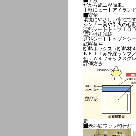
■１液
だから施工が簡単。
手軽にヒートアイラン
■安全
環境にやさしい水性で
シンナー臭や引火の心
遮熱シートトップ１０
遮熱性能試験
遮熱シートトップとシ
試験条件
断熱ボックス（断熱材
ＫＥＴＴ赤外線ランプ
色：Ａ４フォックスグ
評価方法
定
■赤外線ランプ照射前