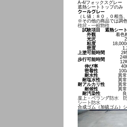
A-4/フォックスグレー
遮熱シートトップのみ
クールグレー
（Ｌ値：８０．０相当
※その他の商品では調
性状・一般物性
試験項目
遮熱シート
外観
着色
光沢
2
粘度
18,00
密度
1.
上塗可能時間
2
24
歩行可能時間
12
伸び率
40
密着性
100
耐水性
異常
耐塩水性
異常
耐アルカリ性
異常
耐候性
異常
耐汚染性
良
屋上・ベランダ防水 
シート防水
合成ゴム（加硫ゴム）