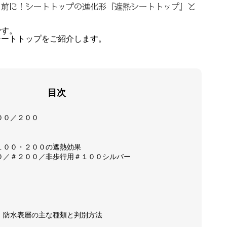
う前に！シートトップの進化形『遮熱シートトップ』と
です。
シートトップをご紹介します。
目次
００／２００
１００・２００の遮熱効果
０／＃２００／非歩行用＃１００シルバー
 防水表層の主な種類と判別方法