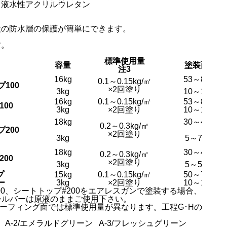
１液水性アクリルウレタン
設の防水層の保護が簡単にできます。
す。
標準使用量
容量
塗装面積
注3
16kg
53～80㎡
0.1～0.15kg/㎡
100
×2回塗り
3kg
10～15㎡
16kg
0.1～0.15kg/㎡
53～80㎡
00
3kg
×2回塗り
10～15㎡
18kg
30～45㎡
0.2～0.3kg/㎡
200
×2回塗り
3kg
5～7.5㎡
18kg
30～45㎡
0.2～0.3kg/㎡
00
×2回塗り
3kg
5～5.7㎡
プ
15kg
0.1～0.15kg/㎡
50～75㎡
ー
3kg
×2回塗り
10～15㎡
200、シートトップ#200をエアレスガンで塗装する場合、エア
0シルバーは原液のままご使用下さい。
ルーフィング面では標準使用量が異なります。工程G･Hの使用
A-2/エメラルドグリーン
A-3/フレッシュグリーン