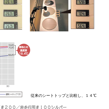
従来のシートトップと比較し、１４℃
。
／＃２００／非歩行用＃１００シルバー