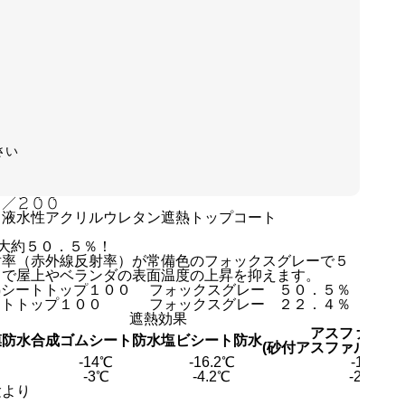
さい
０／２００
１液水性アクリルウレタン遮熱トップコート
大約５０．５％！
射率（赤外線反射率）が常備色のフォックスグレーで５
力で屋上やベランダの表面温度の上昇を抑えます。
熱シートトップ１００
フォックスグレー
５０．５％
ートトップ１００
フォックスグレー
２２．４％
遮熱効果
アスファルト
膜防水
合成ゴムシート防水
塩ビシート防水
(砂付アスファルトル
-14℃
-16.2℃
-13℃
-3℃
-4.2℃
-2.8℃
験より