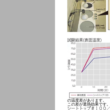
試験結果(表面温度)
の温度差があります。
この差が遮熱効果です
シートトップ＃１００