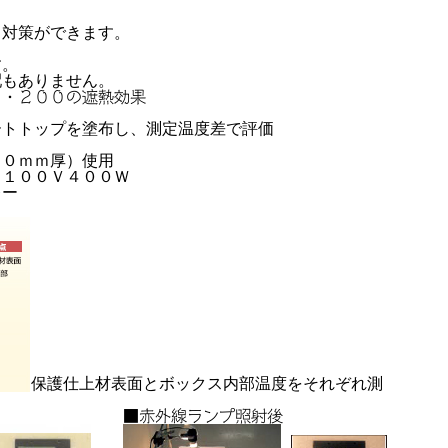
ド対策ができます。
す。
配もありません。
０・２００の遮熱効果
ートトップを塗布し、測定温度差で評価
４０ｍｍ厚）使用
／１００Ｖ４００Ｗ
レー
保護仕上材表面とボックス内部温度をそれぞれ測
■赤外線ランプ照射後