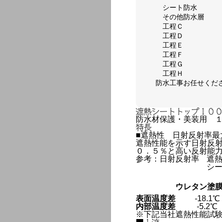
シート防水
その他防水層
工程Ｃ
工程Ｄ
工程Ｅ
工程Ｆ
工程Ｇ
工程Ｈ
防水工事お任せくだ
遮熱シートトップ１０
防水材保護・美装用 
特長
■遮熱性 日射反射率最
遮熱性能を示す日射反
０．５％と高い反射能
参考：日射反射率
遮
シ
ウレタン塗
表面温度差
-18.1℃
内部温度差
-5.2℃
※下記当社遮熱性能試