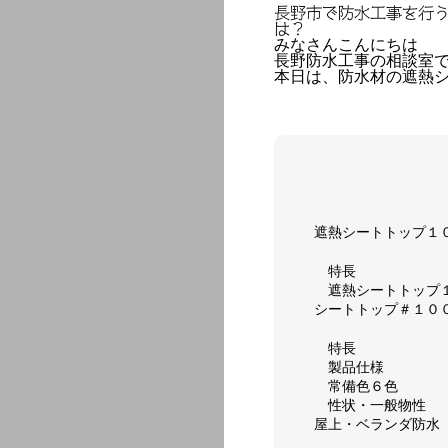
長野市で防水工事を行
は？
みなさんこんにちは
長野防水工事の相談室
本日は、防水材の遮熱
遮熱シートトップ１
特長
遮熱シートトップ
シートトップ＃１０
特長
製品仕様
常備色６色
性状・一般物性
屋上・ベランダ防水